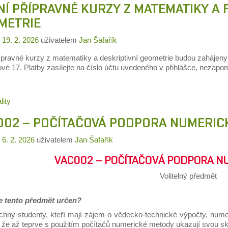
Í PŘÍPRAVNÉ KURZY Z MATEMATIKY A F
METRIE
o
19. 2. 2026
uživatelem
Jan Šafařík
řípravné kurzy z matematiky a deskriptivní geometrie budou zahájeny
vé 17. Platby zasílejte na číslo účtu uvedeného v přihlášce, nezapom
lity
002 – POČÍTAČOVÁ PODPORA NUMERI
o
6. 2. 2026
uživatelem
Jan Šafařík
VAC002 – POČÍTAČOVÁ PODPORA N
Volitelný předmět
 tento předmět určen?
chny studenty, kteří mají zájem o vědecko-technické výpočty, num
 že až teprve s použitím počítačů numerické metody ukazují svou sk