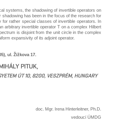
cal systems, the shadowing of invertible operators on
or shadowing has been in the focus of the research for
y for rather special classes of invertible operators. In
n arbitrary invertible operator T on a complex Hilbert
pectrum is disjoint from the unit circle in the complex
form expansivity of its adjoint operator.
5), ul. Žižkova 17.
IHÁLY PITUK,
GYETEM ÚT 10, 8200, VESZPRÉM, HUNGARY
doc. Mgr. Irena Hinterleitner, Ph.D.
vedoucí ÚMDG