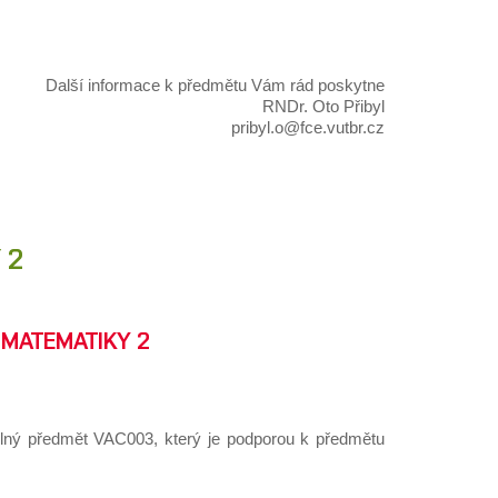
Další informace k předmětu Vám rád poskytne
RNDr. Oto Přibyl
pribyl.o@fce.vutbr.cz
 2
 MATEMATIKY 2
telný předmět VAC003, který je podporou k předmětu