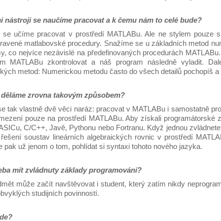
i nástroji se naučíme pracovat a k čemu nám to celé bude?
 se učíme pracovat v prostředí MATLABu. Ale ne stylem pouze si
pravené matlabovské procedury. Snažíme se u základních metod num
y, co nejvíce nezávislé na předefinovaných procedurách MATLABu. 
em MATLABu zkontrolovat a náš program následně vyladit. Dale
kých metod: Numerickou metodu často do všech detailů pochopíš a o
o děláme zrovna takovým způsobem?
e tak vlastně dvě věci naráz: pracovat v MATLABu i samostatně prog
omezení pouze na prostředí MATLABu. Aby získali programátorské zk
ASICu, C/C++, Javě, Pythonu nebo Fortranu. Když jednou zvládnet
řešení soustav lineárních algebraických rovnic v prostředí MAT
e pak už jenom o tom, pohlídat si syntaxi tohoto nového jazyka.
eba mít zvládnuty základy programování?
dmět může začít navštěvovat i student, který zatím nikdy neprogra
vyklých studijních povinností.
kde?