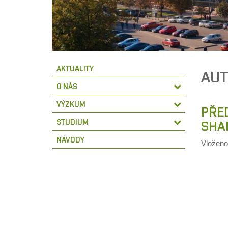
AKTUALITY
AUT
O NÁS
VÝZKUM
PŘE
STUDIUM
SHA
NÁVODY
Vložen