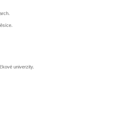
arch.
ěsíce.
čkové univerzity.