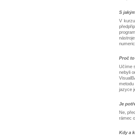
S jakým
V kurzu
předpři
program
nástroj
numeric
Proč t
Učíme s
nebyli 
VisualB
metodu 
jazyce j
Je potř
Ne, pře
rámec ob
Kdy a 