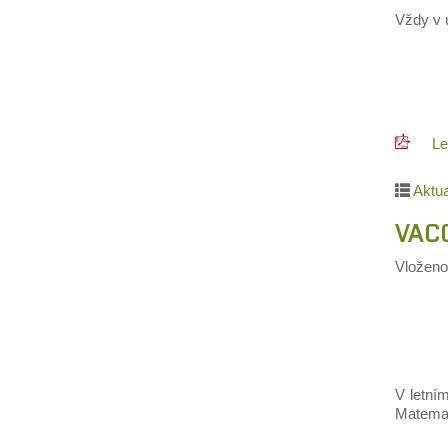
Vždy v 
Le
Aktua
VAC
Vložen
V letní
Matemat