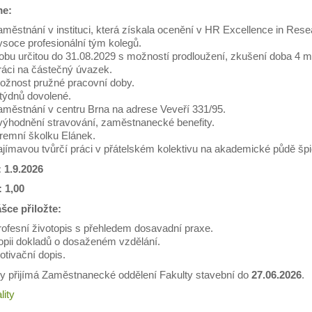
me:
městnání v instituci, která získala ocenění v HR Excellence in Rese
soce profesionální tým kolegů.
obu určitou do 31.08.2029 s možností prodloužení, zkušení doba 4 m
ráci na částečný úvazek.
ožnost pružné pracovní doby.
 týdnů dovolené.
aměstnání v centru Brna na adrese Veveří 331/95.
výhodnění stravování, zaměstnanecké benefity.
iremní školku Elánek.
jímavou tvůrčí práci v přátelském kolektivu na akademické půdě špi
 1.9.2026
 1,00
ášce přiložte:
rofesní životopis s přehledem dosavadní praxe.
opii dokladů o dosaženém vzdělání.
tivační dopis.
ky přijímá Zaměstnanecké oddělení Fakulty stavební do
27.06.2026
.
lity