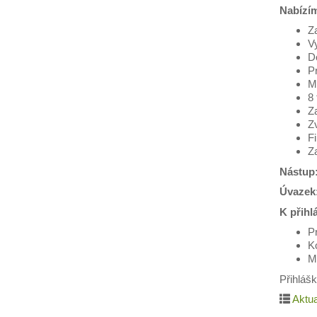
Nabízí
Za
Vy
D
P
M
8
Z
Z
F
Za
Nástup:
Úvazek:
K přihl
P
K
Mo
Přihláš
Aktua