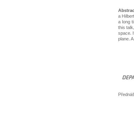
Abstrac
a Hilber
a long t
this tal
space. I
plane. A
DEPA
Přednáš