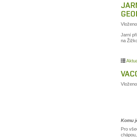
JARN
GEO
Vložen
Jarní p
na Žižko
Aktua
VAC
Vložen
Komu je
Pro vše
chápou,