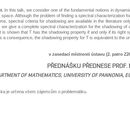
t.
In this talk, we consider one of the fundamental notions in dynami
t space. Although the problem of finding a spectral characterization f
ime, spectral criteria for shadowing are available in the literature onl
k, we give a complete spectral characterization for the shadowing of a
t is shown that T has the shadowing property if and only if its right s
s a consequence, the shadowing property for T is equivalent to the uni
v zasedací místnosti ústavu (2. patro Z20
PŘEDNÁŠKU PŘEDNESE PROF. M
RTMENT OF MATHEMATICS, UNIVERSITY OF PANNONIA, E
ka je určena všem zájemcům o problematiku.