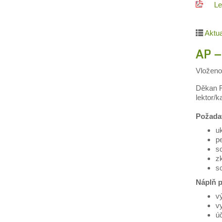
Le
Aktua
AP –
Vložen
Děkan F
lektor/k
Požada
u
pe
s
z
s
Náplň p
vý
v
úč