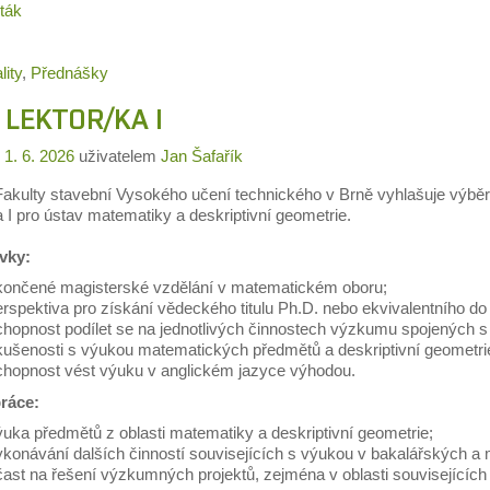
ták
lity
,
Přednášky
 LEKTOR/KA I
o
1. 6. 2026
uživatelem
Jan Šafařík
akulty stavební Vysokého učení technického v Brně vyhlašuje výběr
a I pro ústav matematiky a deskriptivní geometrie.
vky:
končené magisterské vzdělání v matematickém oboru;
rspektiva pro získání vědeckého titulu Ph.D. nebo ekvivalentního do 2
chopnost podílet se na jednotlivých činnostech výzkumu spojených s
kušenosti s výukou matematických předmětů a deskriptivní geometri
chopnost vést výuku v anglickém jazyce výhodou.
ráce:
uka předmětů z oblasti matematiky a deskriptivní geometrie;
ykonávání dalších činností souvisejících s výukou v bakalářských a
ast na řešení výzkumných projektů, zejména v oblasti souvisejících