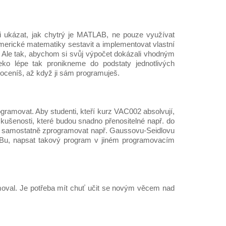
 ukázat, jak chytrý je MATLAB, ne pouze využívat
erické matematiky sestavit a implementovat vlastní
Ale tak, abychom si svůj výpočet dokázali vhodným
ko lépe tak pronikneme do podstaty jednotlivých
ceníš, až když ji sám programuješ.
ramovat. Aby studenti, kteří kurz VAC002 absolvují,
ušenosti, které budou snadno přenositelné např. do
e samostatně zprogramovat např. Gaussovu-Seidlovu
LABu, napsat takový program v jiném programovacím
moval. Je potřeba mít chuť učit se novým věcem nad