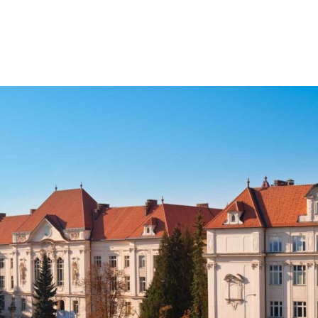
Jít
na
obsah