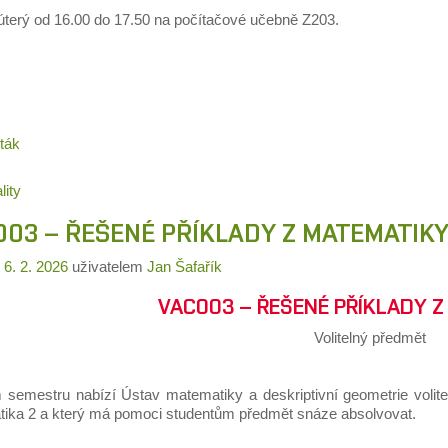
úterý od 16.00 do 17.50 na počítačové učebně Z203.
ták
lity
003 – ŘEŠENÉ PŘÍKLADY Z MATEMATIKY
o
6. 2. 2026
uživatelem
Jan Šafařík
VAC003 – ŘEŠENÉ PŘÍKLADY Z
Volitelný předmět
m semestru nabízí Ústav matematiky a deskriptivní geometrie voli
ika 2 a který má pomoci studentům předmět snáze absolvovat.