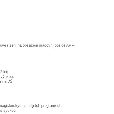
ové řízení na obsazení pracovní pozice AP –
 let;
 výukou;
e na VŠ;
 magisterských studijních programech;
 s výukou.