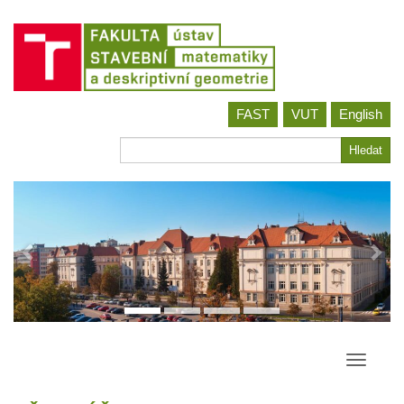
Jít
FAST
VUT
English
na
obsah
Hledat
Hledat
Přepína
navigac