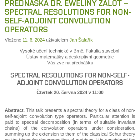
PŘEDNÁŠKA DR. EWELINY ZALOT –
SPECTRAL RESOLUTIONS FOR NON-
SELF-ADJOINT CONVOLUTION
OPERATORS
Vloženo
11. 6. 2024
uživatelem
Jan Šafařík
Vysoké učení technické v Brně, Fakulta stavební,
Ústav matematiky a deskriptivní geometrie
Vás zve na přednášku
SPECTRAL RESOLUTIONS FOR NON-SELF-
ADJOINT CONVOLUTION OPERATORS
Čtvrtek 20. června 2024 v 11:00
Abstract.
This talk presents a spectral theory for a class of non-
self-adjoint convolution type operators. Particular attention is
paid to spectral decomposition (in terms of suitable invariant
chains) of the convolution operators under consideration,
summing up the extension to them of the classical Schur theory
on the triangular decomposition of matrices. It is considered the