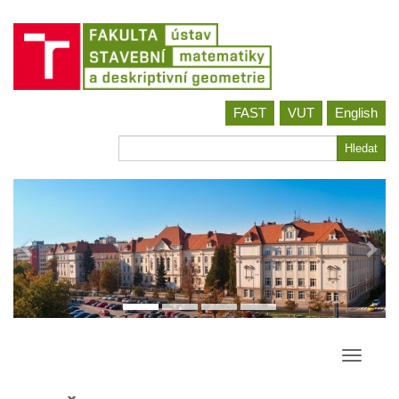
Jít
FAST
VUT
English
na
obsah
Hledat
Hledat
Přepína
navigac