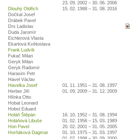
23. 09. 2002 – 30. 06. 2006
Dlouhý Oldřich
15. 02. 1988 – 31. 08. 2016
Dočkal Josef
Drábek Pavel
Drs Ladislav
Duda Jaromír
Eichlerová Vlasta
Ekartová Květoslava
Frank Ludvík
Fukač Milan
Geryk Milan
Geryk Radomír
Harasim Petr
Havel Václav
Havelka Josef
01. 11. 1951 – 31. 08. 1997
Herber Jiří
01. 09. 2009 – 31. 12. 2009
Hlínka Otto
Hobat Leonard
Hobst Eduard
Holáň Štěpán
16. 10. 1952 – 31. 08. 1994
Holáňová Libuše
01. 02. 1956 – 15. 03. 1989
Hon Pavel
20. 02. 2001 – 31. 05. 2005
Horňáková Dagmar
01. 10. 1975 – 31. 03. 1997
01. 07. 1998 – 30. 09. 2000