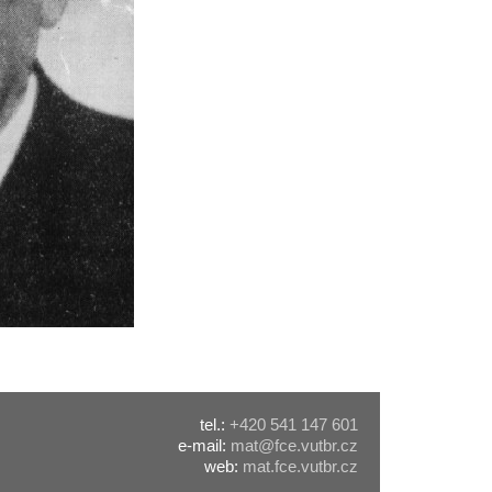
tel.:
+420 541 147 601
e-mail:
mat@fce.vutbr.cz
web:
mat.fce.vutbr.cz