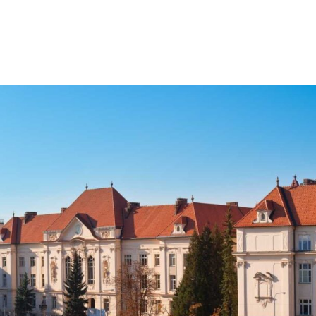
Jít
na
obsah