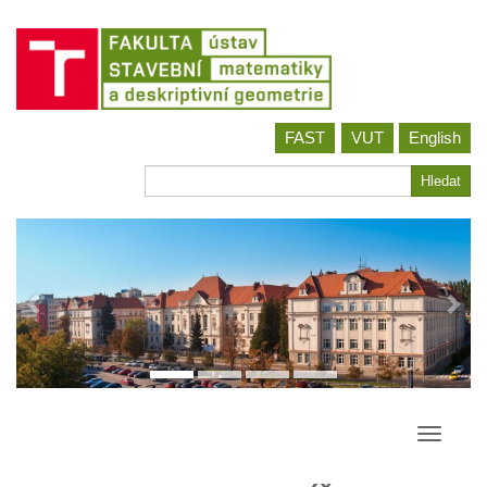
Jít
FAST
VUT
English
na
obsah
Hledat
Hledat
Přepína
navigac