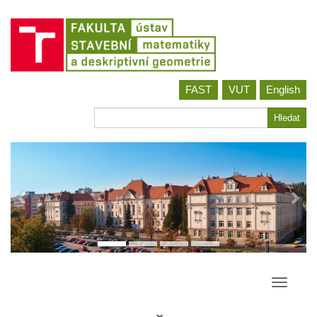
Jít
FAST
VUT
English
na
obsah
Hledat
Hledat
Přepína
navigac