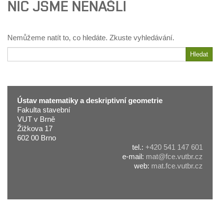
NIC JSME NENAŠLI
Nemůžeme natít to, co hledáte. Zkuste vyhledávání.
Hledat
Hledat
Ústav matematiky a deskriptivní geometrie
Fakulta stavební
VUT v Brně
Žižkova 17
602 00 Brno
tel.:
+420 541 147 601
e-mail:
mat@fce.vutbr.cz
web:
mat.fce.vutbr.cz